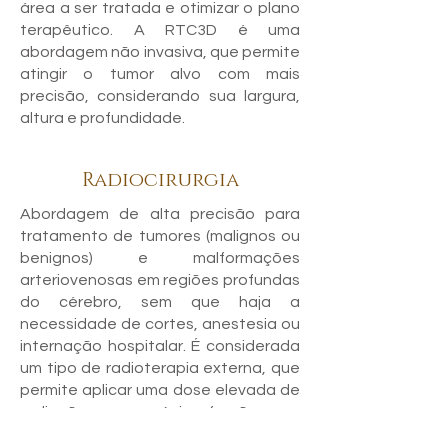
área a ser tratada e otimizar o plano
terapêutico. A RTC3D é uma
abordagem não invasiva, que permite
atingir o tumor alvo com mais
precisão, considerando sua largura,
altura e profundidade.
Radiocirurgia
Abordagem de alta precisão para
tratamento de tumores (malignos ou
benignos) e malformações
arteriovenosas em regiões profundas
do cérebro, sem que haja a
necessidade de cortes, anestesia ou
internação hospitalar. É considerada
um tipo de radioterapia externa, que
permite aplicar uma dose elevada de
radiação em uma única fração, com
alta precisão e segurança. Apesar